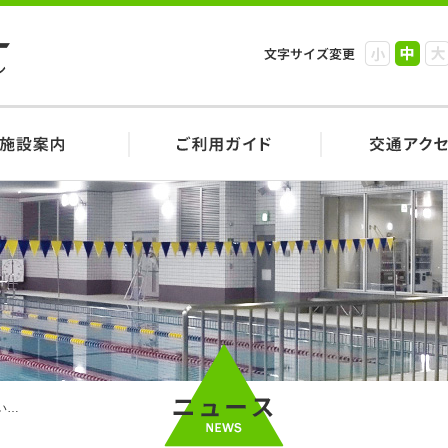
小
中
大
い…