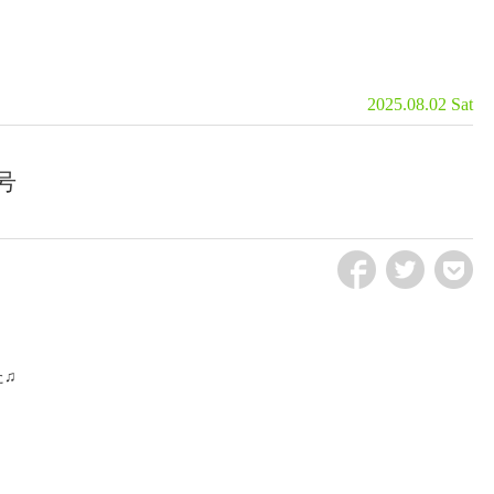
2025.08.02 Sat
号
fb
tw
pct
た♫