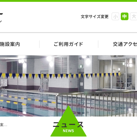
小
中
大
案…