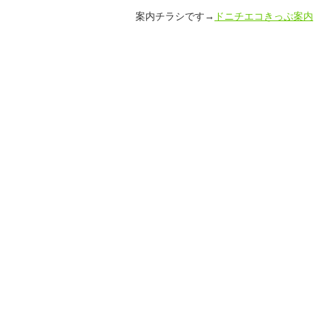
案内チラシです→
ドニチエコきっぷ案内