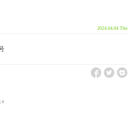
2024.04.04 Thu
号
fb
tw
pct
た♫